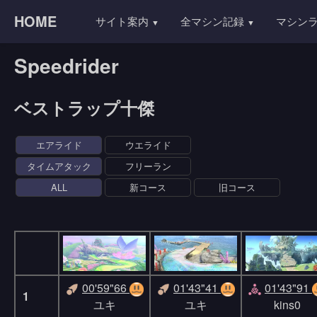
HOME
サイト案内
全マシン記録
マシン
Speedrider
ベストラップ十傑
エアライド
ウエライド
タイムアタック
フリーラン
ALL
新コース
旧コース
00'59"66
01'43"41
01'43"91
1
ユキ
ユキ
kins0