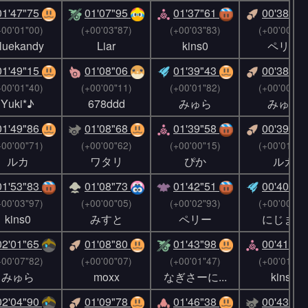
01'47"75
01'07"95
01'37"61
00'38"21
+00'01"00)
(+00'03"87)
(+00'03"83)
(+00'00"28
luekandy
Liar
kins0
ペリー
01'49"15
01'08"06
01'39"43
00'38"23
+00'01"40)
(+00'00"11)
(+00'01"82)
(+00'00"02
Υuki*♪
678ddd
みゅら
みゅら
01'49"86
01'08"68
01'39"58
00'39"96
+00'00"71)
(+00'00"62)
(+00'00"15)
(+00'01"73
ルカ
ワタリ
ぴか
ルカ
01'53"83
01'08"73
01'42"51
00'40"85
+00'03"97)
(+00'00"05)
(+00'02"93)
(+00'00"89
kins0
みすと
ペリー
にじます
02'01"65
01'08"80
01'43"98
00'41"98
+00'07"82)
(+00'00"07)
(+00'01"47)
(+00'01"13
みゅら
moxx
なぎさーに...
kins0
02'04"90
01'09"78
01'46"38
00'43"43