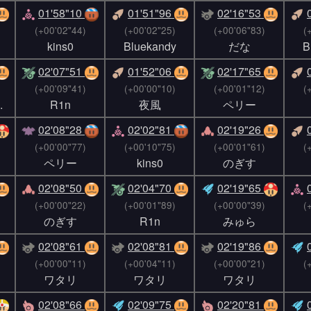
01'58"10
01'51"96
02'16"53
(+00'02"44)
(+00'02"25)
(+00'06"83)
(
kins0
Bluekandy
だな
B
02'07"51
01'52"06
02'17"65
(+00'09"41)
(+00'00"10)
(+00'01"12)
(
.
R1n
夜風
ペリー
02'08"28
02'02"81
02'19"26
(+00'00"77)
(+00'10"75)
(+00'01"61)
(
ペリー
kins0
のぎす
02'08"50
02'04"70
02'19"65
(+00'00"22)
(+00'01"89)
(+00'00"39)
(
のぎす
R1n
みゅら
02'08"61
02'08"81
02'19"86
(+00'00"11)
(+00'04"11)
(+00'00"21)
(
ワタリ
ワタリ
ワタリ
02'08"66
02'09"75
02'20"81