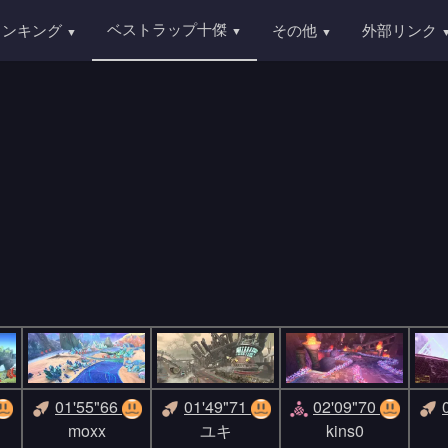
ベストラップ十傑
ランキング
その他
外部リンク
01'55"66
01'49"71
02'09"70
moxx
ユキ
kins0