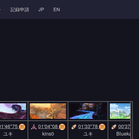
記録申請
JP
EN
01'46"75
01'04"08
01'33"78
00'37"93
ユキ
kins0
ユキ
Bluekand