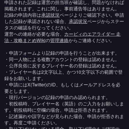
申請された記録は運営の担当班が確認し、問題がなければ
掲載されます。これに関し、事前通告等はありません。
記録の申請内容は
承認状況
ページよりご確認下さい。申請
した記録が承認されない場合、
承認状況
ページからステー
タスの確認を行なってください。
運営への連絡が必要な場合、
カービィのエアライダー 走
法・攻略まとめWiki
の
管理連絡
からご連絡ください。
・申請フォームより記録の申請を行うことが出来ます。
・同一人物による複数アカウントの登録は認めません。
・公序良俗に反するプレイヤー名の登録は認めません。
・プレイヤー名は2文字以上、かつ10文字以下の範囲で登
録をお願いします。
・申請にはX(Twitter)のID、もしくはメールアドレスを必
要とします。
・現行バージョンの記録の申請のみ認められます。
・初投稿時、プレイヤー名（英語）のご入力をお願いしま
す。初投稿時に空欄の場合、申請は拒否されます。
・記述漏れや誤字などが見られた場合、申請が拒否されま
す。再度ご申請ください。
・取り下げになっている場合、取り下げ理由をご確認の