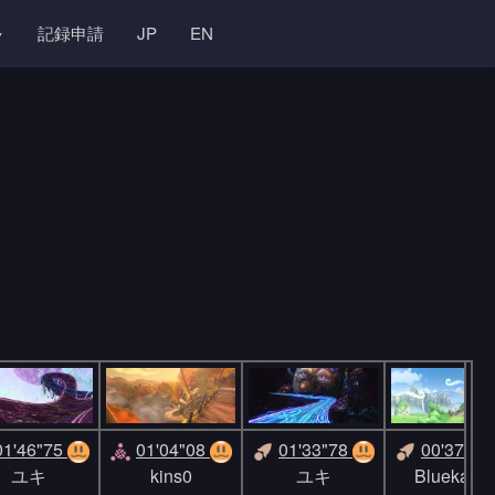
記録申請
JP
EN
01'46"75
01'04"08
01'33"78
00'37"93
ユキ
kins0
ユキ
Bluekand