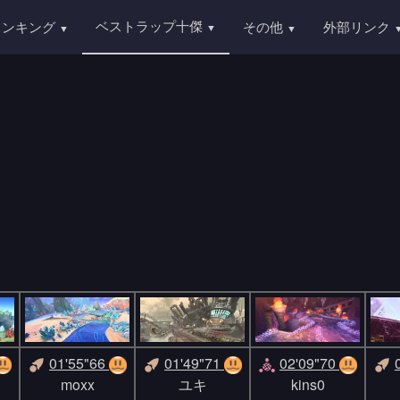
ベストラップ十傑
ランキング
その他
外部リンク
01'55"66
01'49"71
02'09"70
moxx
ユキ
kins0