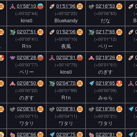
01'58"10
01'51"96
02'16"53
(+00'02"44)
(+00'02"25)
(+00'06"83)
(
kins0
Bluekandy
だな
B
02'07"51
01'52"06
02'17"65
(+00'09"41)
(+00'00"10)
(+00'01"12)
(
.
R1n
夜風
ペリー
02'08"28
02'02"81
02'19"26
(+00'00"77)
(+00'10"75)
(+00'01"61)
(
ペリー
kins0
のぎす
02'08"50
02'04"70
02'19"65
(+00'00"22)
(+00'01"89)
(+00'00"39)
(
のぎす
R1n
みゅら
02'08"61
02'08"81
02'19"86
(+00'00"11)
(+00'04"11)
(+00'00"21)
(
ワタリ
ワタリ
ワタリ
02'08"66
02'09"75
02'20"81