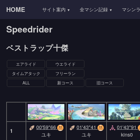
HOME
サイト案内
全マシン記録
マシン
Speedrider
ベストラップ十傑
エアライド
ウエライド
タイムアタック
フリーラン
ALL
新コース
旧コース
00'59"66
01'43"41
01'43"91
1
ユキ
ユキ
kins0