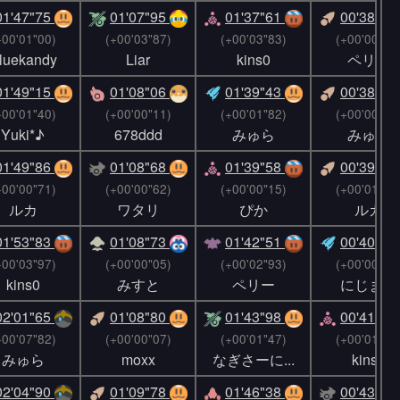
01'47"75
01'07"95
01'37"61
00'38"21
+00'01"00)
(+00'03"87)
(+00'03"83)
(+00'00"28
luekandy
Liar
kins0
ペリー
01'49"15
01'08"06
01'39"43
00'38"23
+00'01"40)
(+00'00"11)
(+00'01"82)
(+00'00"02
Υuki*♪
678ddd
みゅら
みゅら
01'49"86
01'08"68
01'39"58
00'39"96
+00'00"71)
(+00'00"62)
(+00'00"15)
(+00'01"73
ルカ
ワタリ
ぴか
ルカ
01'53"83
01'08"73
01'42"51
00'40"85
+00'03"97)
(+00'00"05)
(+00'02"93)
(+00'00"89
kins0
みすと
ペリー
にじます
02'01"65
01'08"80
01'43"98
00'41"98
+00'07"82)
(+00'00"07)
(+00'01"47)
(+00'01"13
みゅら
moxx
なぎさーに...
kins0
02'04"90
01'09"78
01'46"38
00'43"43