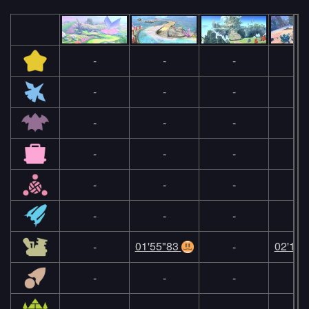
-
-
-
-
-
-
-
-
-
-
-
-
-
-
-
-
-
-
-
-
-
-
-
-
01'55"83
02'19"
-
-
-
-
-
-
-
-
-
-