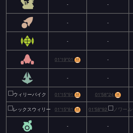
-
-
-
-
-
-
01'19"01
-
-
-
01'15"91
01'58"24
01'15"81
01'58"92
-
-