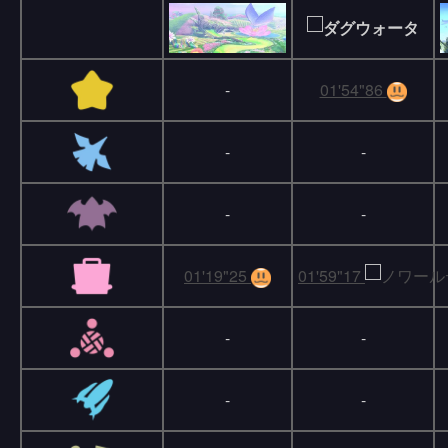
-
01'54"86
-
-
-
-
01'19"25
01'59"17
-
-
-
-