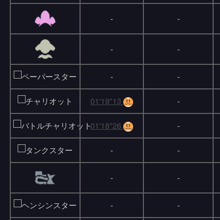
-
-
-
-
-
-
01'19"13
-
01'18"26
-
-
-
-
-
-
-