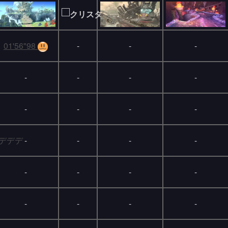
01'56"98
-
-
-
-
-
-
-
-
-
-
-
-
-
-
-
-
-
-
-
-
-
-
-