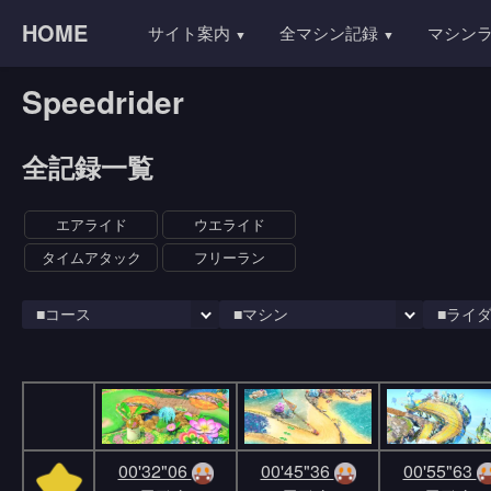
HOME
サイト案内
全マシン記録
マシン
Speedrider
全記録一覧
エアライド
ウエライド
タイムアタック
フリーラン
00'32"06
00'45"36
00'55"63