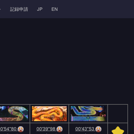
記録申請
JP
EN
0'54"80
00'39"98
00'43"53