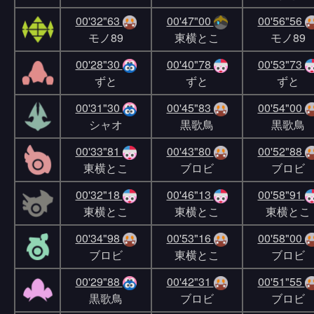
00'32"63
00'47"00
00'56"56
モノ89
東横とこ
モノ89
00'28"30
00'40"78
00'53"73
ずと
ずと
ずと
00'31"30
00'45"83
00'54"00
シャオ
黒歌鳥
黒歌鳥
00'33"81
00'43"80
00'52"88
東横とこ
ブロビ
ブロビ
00'32"18
00'46"13
00'58"91
東横とこ
東横とこ
東横とこ
00'34"98
00'53"16
00'58"00
ブロビ
東横とこ
ブロビ
00'29"88
00'42"31
00'51"55
黒歌鳥
ブロビ
ブロビ