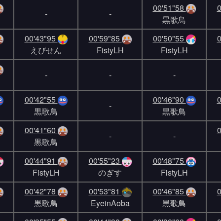
00'51"58
0
-
-
黒歌鳥
00'43"95
00'59"85
00'50"55
0
えびせん
FistyLH
FistyLH
-
-
-
00'42"55
00'46"90
0
-
黒歌鳥
黒歌鳥
00'41"60
0
-
-
黒歌鳥
00'44"91
00'55"23
00'48"75
FistyLH
のぎす
FistyLH
00'42"78
00'53"81
00'46"85
0
黒歌鳥
EyeinAoba
黒歌鳥